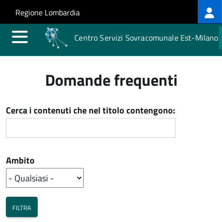
Log
Salta al contenuto principale
Skip to site navigation
Regione Lombardia
me
Centro Servizi Sovracomunale Est-Milano
Domande frequenti
Cerca i contenuti che nel titolo contengono:
Ambito