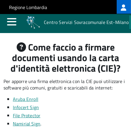
Log
Salta al contenuto principale
Skip to site navigation
Regione Lombardia
me
Centro Servizi Sovracomunale Est-Milano
Come faccio a firmare
documenti usando la carta
d'identità elettronica (CIE)?
Per apporre una firma elettronica con la CIE puoi utilizzare i
software più comuni, gratuiti e scaricabili da internet:
Aruba Enroll
Infocert Sign
File Protector
Namirial Sign
.