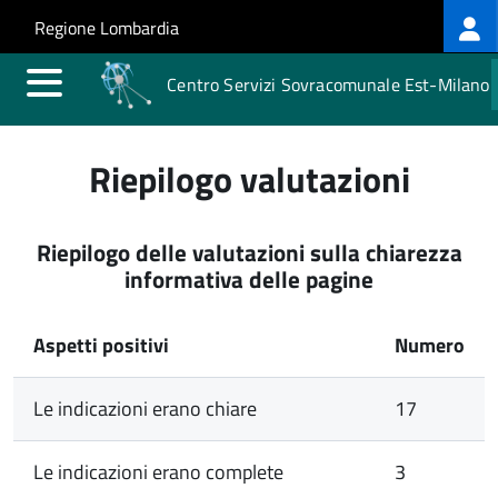
Log
Salta al contenuto principale
Skip to site navigation
Regione Lombardia
me
Centro Servizi Sovracomunale Est-Milano
Riepilogo valutazioni
Riepilogo delle valutazioni sulla chiarezza
informativa delle pagine
Aspetti positivi
Numero
Le indicazioni erano chiare
17
Le indicazioni erano complete
3