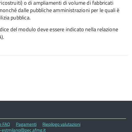
icostruiti) o di ampliamenti di volume di fabbricati
tà, nonché dalle pubbliche amministrazioni per le quali è
izia pubblica.
codice del modulo deve essere indicato nella relazione
).
le FAQ
Pagamenti
Riepilogo valutazioni
ss-estmilano@pec.afmg.it