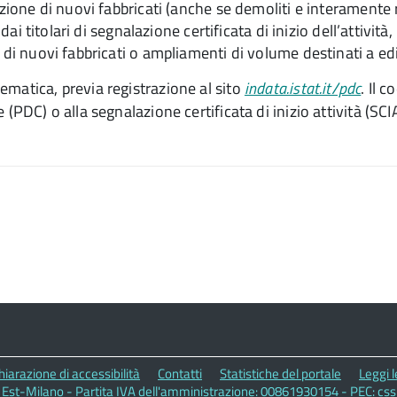
azione di nuovi fabbricati (anche se demoliti e interamente r
 dai titolari di segnalazione certificata di inizio dell’attivi
 di nuovi fabbricati o ampliamenti di volume destinati a edil
ematica, previa registrazione al sito
indata.istat.it/pdc
. Il 
(PDC) o alla segnalazione certificata di inizio attività (SCIA
hiarazione di accessibilità
Contatti
Statistiche del portale
Leggi 
 Est-Milano - Partita IVA dell'amministrazione: 00861930154 - PEC: c