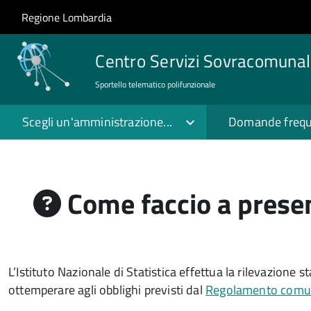
Salta al contenuto principale
Skip to site navigation
Regione Lombardia
Centro Servizi Sovracomunal
Sportello telematico polifunzionale
Scegli un'amministrazione...
Domande frequ
Come faccio a present
L’Istituto Nazionale di Statistica effettua la rilevazione st
ottemperare agli obblighi previsti dal
Regolamento comun