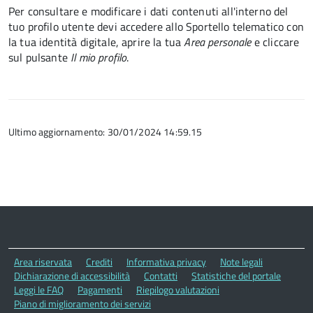
Per consultare e modificare i dati contenuti all'interno del
tuo profilo utente devi accedere allo Sportello telematico con
la tua identità digitale, aprire la tua
Area personale
e cliccare
sul pulsante
Il mio profilo
.
Ultimo aggiornamento: 30/01/2024 14:59.15
Area riservata
Crediti
Informativa privacy
Note legali
Dichiarazione di accessibilità
Contatti
Statistiche del portale
Leggi le FAQ
Pagamenti
Riepilogo valutazioni
Piano di miglioramento dei servizi