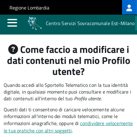
Log
Salta al contenuto principale
Skip to site navigation
Regione Lombardia
me
Centro Servizi Sovracomunale Est-Milano
Come faccio a modificare i
dati contenuti nel mio Profilo
utente?
Quando accedi allo Sportello Telematico con la tua identità
digitale, in qualsiasi momento puoi consultare e modificare i
dati contenuti all'interno del tuo
Profilo utente
.
Questi dati ti consentono di caricare velocemente alcune
informazioni all'interno dei moduli telematici, come le
informazioni anagrafiche, oppure di
condividere velocemente
le tue pratiche con altri soggetti
.