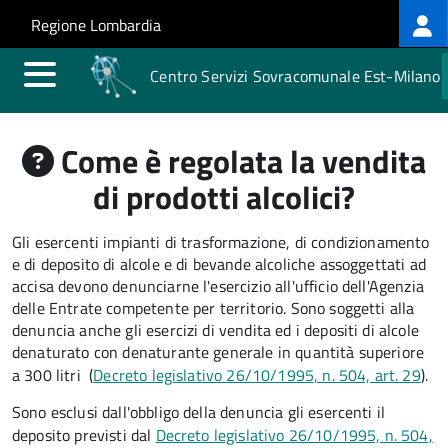
Log
Salta al contenuto principale
Skip to site navigation
Regione Lombardia
me
Centro Servizi Sovracomunale Est-Milano
Come è regolata la vendita
di prodotti alcolici?
Gli esercenti impianti di trasformazione, di condizionamento
e di deposito di alcole e di bevande alcoliche assoggettati ad
accisa devono denunciarne l'esercizio all'ufficio dell'Agenzia
delle Entrate competente per territorio. Sono soggetti alla
denuncia anche gli esercizi di vendita ed i depositi di alcole
denaturato con denaturante generale in quantità superiore
a 300 litri (
Decreto legislativo 26/10/1995, n. 504, art. 29
).
Sono esclusi dall'obbligo della denuncia gli esercenti il
deposito previsti dal
Decreto legislativo 26/10/1995, n. 504,