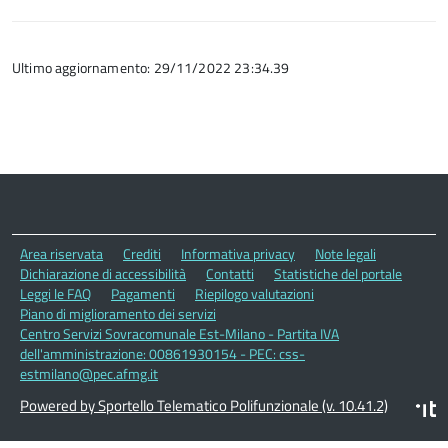
Ultimo aggiornamento: 29/11/2022 23:34.39
Area riservata
Crediti
Informativa privacy
Note legali
Dichiarazione di accessibilità
Contatti
Statistiche del portale
Leggi le FAQ
Pagamenti
Riepilogo valutazioni
Piano di miglioramento dei servizi
Centro Servizi Sovracomunale Est-Milano - Partita IVA
dell'amministrazione: 00861930154 - PEC: css-
estmilano@pec.afmg.it
Powered by Sportello Telematico Polifunzionale (v. 10.41.2)