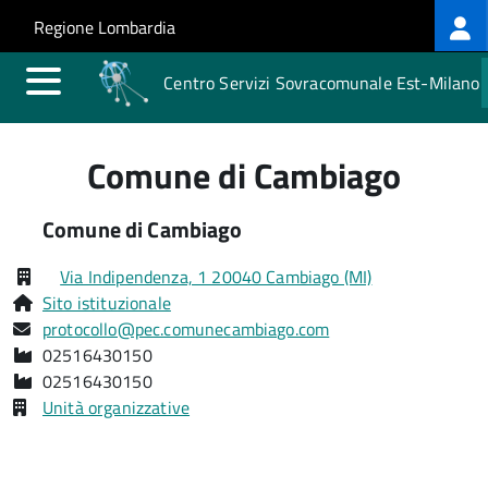
Log
Salta al contenuto principale
Skip to site navigation
Regione Lombardia
me
Centro Servizi Sovracomunale Est-Milano
Comune di Cambiago
Comune di Cambiago
Via Indipendenza, 1 20040 Cambiago (MI)
Sito istituzionale
protocollo@pec.comunecambiago.com
02516430150
02516430150
Unità organizzative