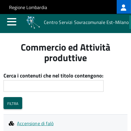
Log
Salta al contenuto principale
Skip to site navigation
Regione Lombardia
me
Centro Servizi Sovracomunale Est-Milano
Commercio ed Attività
produttive
Cerca i contenuti che nel titolo contengono:
Accensione di falò