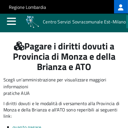
Log
Salta al contenuto principale
Skip to site navigation
Regione Lombardia
me
Centro Servizi Sovracomunale Est-Milano
Pagare i diritti dovuti a
Provincia di Monza e della
Brianza e ATO
Scegli un'amministrazione per visualizzare maggiori
informazioni
pratiche AUA
I diritti dovuti e le modalità di versamento alla Provincia di
Monza e della Brianza e all'ATO sono reperibili ai seguenti
link:
quanto pagare