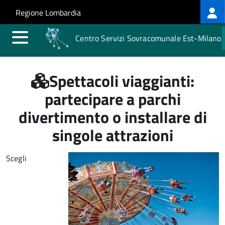
Log
Salta al contenuto principale
Skip to site navigation
Regione Lombardia
me
Centro Servizi Sovracomunale Est-Milano
Spettacoli viaggianti:
partecipare a parchi
divertimento o installare di
singole attrazioni
Scegli