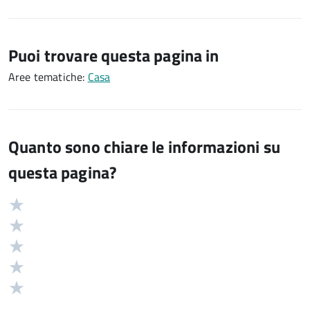
Puoi trovare questa pagina in
Aree tematiche:
Casa
Quanto sono chiare le informazioni su
questa pagina?
Valuta
Valutazione
5
Valuta
stelle
4
Valuta
su
stelle
3
Valuta
5
su
stelle
2
Valuta
5
su
stelle
1