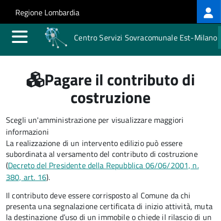
Log
Salta al contenuto principale
Skip to site navigation
Regione Lombardia
me
Centro Servizi Sovracomunale Est-Milano
Pagare il contributo di
costruzione
Scegli un'amministrazione per visualizzare maggiori
informazioni
La realizzazione di un intervento edilizio può essere
subordinata al versamento del contributo di costruzione
(
Decreto del Presidente della Repubblica 06/06/2001, n.
380, art. 16
).
Il contributo deve essere corrisposto al Comune da chi
presenta una segnalazione certificata di inizio attività, muta
la destinazione d’uso di un immobile o chiede il rilascio di un