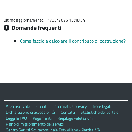
5
su
stelle
5
su
5
Ultimo aggiornamento: 11/03/2026 15:18.34
Domande frequenti
Come faccio a calcolare il contributo di costruzione?
Area riservata
Crediti
Informativa privacy
Note legali
Dichiarazione di accessibilità
Contatti
Statistiche del portale
Leggi le FAQ
Pagamenti
Riepilogo valutazioni
Piano di miglioramento dei servizi
Centro Servizi Sovracomunale Est-Milano - Partita IVA