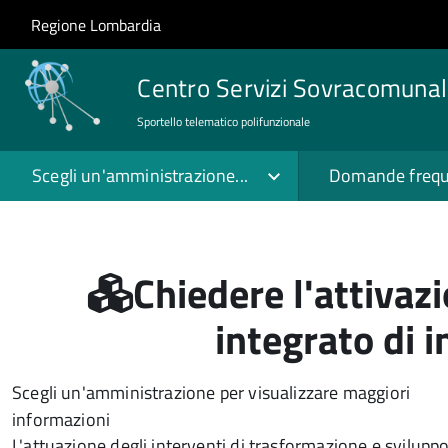
Salta al contenuto principale
Skip to site navigation
Regione Lombardia
Centro Servizi Sovracomunal
Sportello telematico polifunzionale
Scegli un'amministrazione...
Domande frequ
Chiedere l'attiva
integrato di i
Scegli un'amministrazione per visualizzare maggiori
informazioni
L'attuazione degli interventi di trasformazione e sviluppo