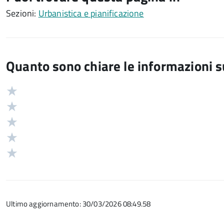
Sezioni:
Urbanistica e pianificazione
Quanto sono chiare le informazioni 
Valuta
Valutazione
5
Valuta
stelle
4
Valuta
su
stelle
3
Valuta
5
su
stelle
2
Valuta
5
su
stelle
1
5
su
stelle
5
su
Ultimo aggiornamento: 30/03/2026 08:49.58
5