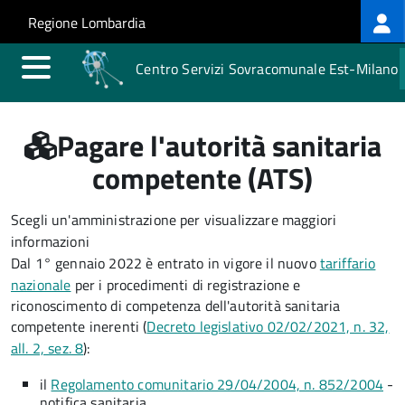
Log
Salta al contenuto principale
Skip to site navigation
Regione Lombardia
me
Centro Servizi Sovracomunale Est-Milano
Pagare l'autorità sanitaria
competente (ATS)
Scegli un'amministrazione per visualizzare maggiori
informazioni
Dal 1° gennaio 2022 è entrato in vigore il nuovo
tariffario
nazionale
per i procedimenti di registrazione e
riconoscimento di competenza dell'autorità sanitaria
competente inerenti (
Decreto legislativo 02/02/2021, n. 32,
all. 2, sez. 8
):
il
Regolamento comunitario 29/04/2004, n. 852/2004
-
notifica sanitaria